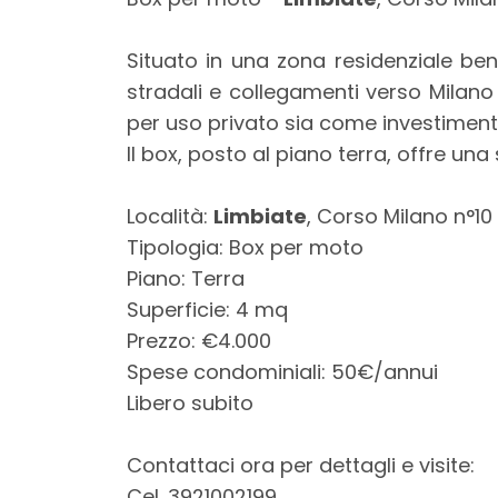
mq
Situato in una zona residenziale be
stradali e collegamenti verso Milano 
per uso privato sia come investiment
Il box, posto al piano terra, offre un
Località:
Limbiate
, Corso Milano n°10
Locali
Tipologia: Box per moto
minimi
Piano: Terra
Superficie: 4 mq
Qualsiasi
Prezzo: €4.000
Spese condominiali: 50€/annui
1
Libero subito
2
Contattaci ora per dettagli e visite:
Cel. 3921002199