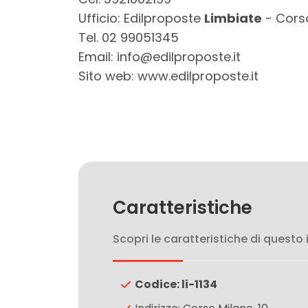
3
Ufficio: Edilproposte
Limbiate
- Corso
Tel. 02 99051345
4
Email: info@edilproposte.it
Sito web: www.edilproposte.it
5
5+
Bagni
minimi
Caratteristiche
Qualsiasi
Scopri le caratteristiche di questo
1
Codice: li-1134
2