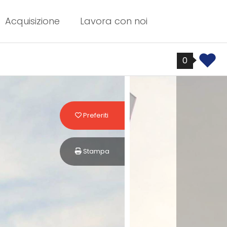
Acquisizione
Lavora con noi
0
Preferiti: Cod. li-1134
Preferiti
Stampa: Cod. li-1134
Stampa