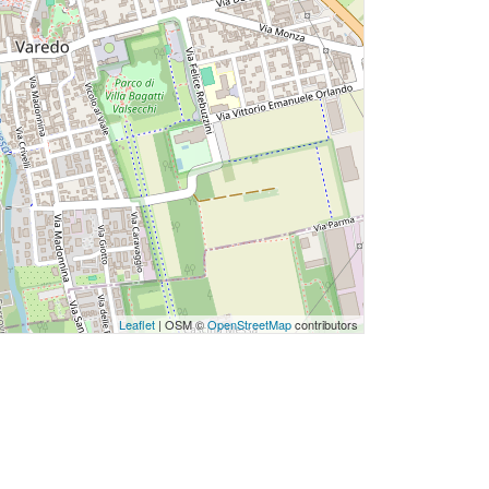
Leaflet
| OSM ©
OpenStreetMap
contributors