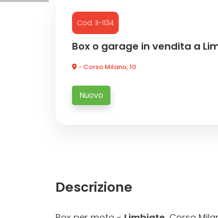
Cod. li-1134
Commerciali
Box o garage in vendita a Li
Industriali
- Corso Milano, 10
Terreni
Nuovo
Prezzo
Descrizione
Totale
Box per moto -
Limbiate
, Corso Mila