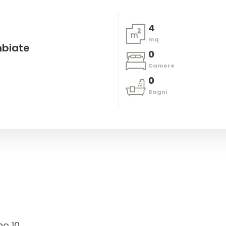
4
mq
mbiate
0
Camere
0
Bagni
no 10