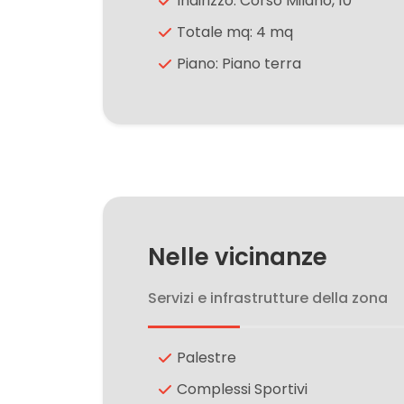
Indirizzo: Corso Milano, 10
Totale mq: 4 mq
3
Piano: Piano terra
4
5
5+
Nelle vicinanze
Camere
minime
Servizi e infrastrutture della zona
Qualsiasi
Palestre
Complessi Sportivi
1