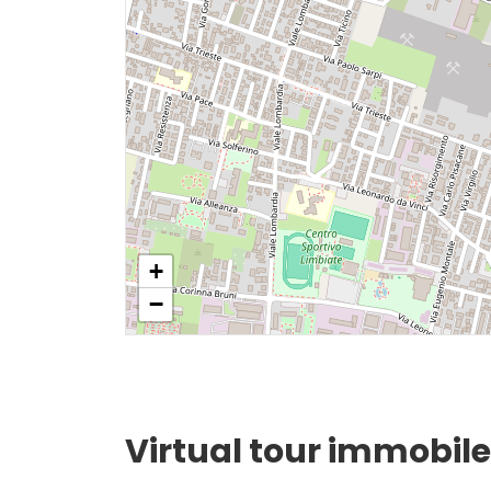
Giardino
Posto auto/Box
Balcone/Terrazzo
Ascensore
+
Arredato
−
Nuova costruzione
Lusso
Virtual tour immobile