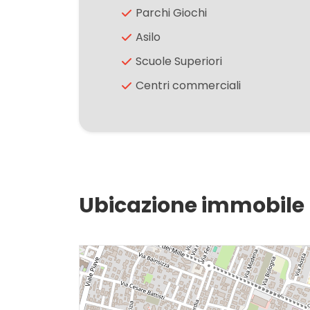
Parchi Giochi
2
Asilo
Scuole Superiori
3
Centri commerciali
4
5
5+
Ubicazione immobile
Altre
opzioni
-
multiscelta