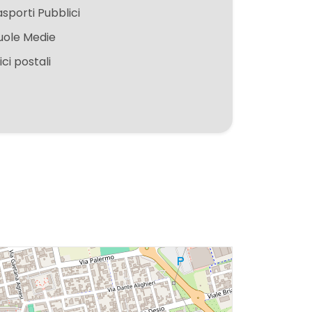
asporti Pubblici
uole Medie
ici postali