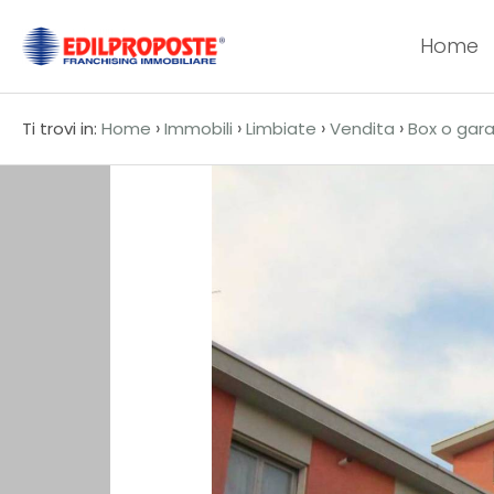
Home
Codice
HOME
›
›
›
›
Ti trovi in:
Home
Immobili
Limbiate
Vendita
Box o gar
CHI
Contratto
SIAMO
Qualsiasi
AFFILIATI
Vendita
VENDITA
Affitto
AFFITTO
ACQUISIZIONE
Scegli
dove
LAVORA