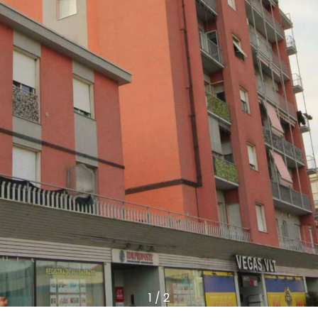
1
/
2