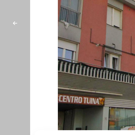
cercare
CON
Provincia
NOI
Comune
Tipologia
-
multiscelta
Qualsiasi
Residenziali