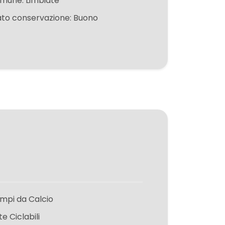
mune: Limbiate
ato conservazione: Buono
mpi da Calcio
te Ciclabili