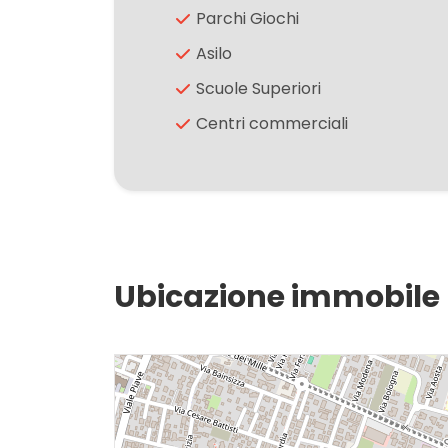
Parchi Giochi
2
Asilo
Scuole Superiori
3
Centri commerciali
4
5
5+
Ubicazione immobile
Altre
opzioni
-
multiscelta