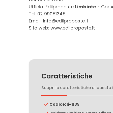
3
Ufficio: Edilproposte
Limbiate
- Corso
Tel. 02 99051345
4
Email: info@edilproposte.it
Sito web: www.edilproposte.it
5
5+
Bagni
minimi
Caratteristiche
Qualsiasi
Scopri le caratteristiche di questo
1
Codice: li-1135
2