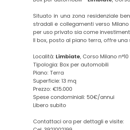
mq
Situato in una zona residenziale be
stradali e collegamenti verso Milano 
per uso privato sia come investiment
Il box, posto al piano terra, offre un
Località:
Limbiate
, Corso Milano n°10
Locali
Tipologia: Box per automobili
minimi
Piano: Terra
Superficie: 13 mq
Qualsiasi
Prezzo: €15.000
Spese condominiali: 50€/annui
1
Libero subito
2
Contattaci ora per dettagli e visite:
Cel. 3921002199