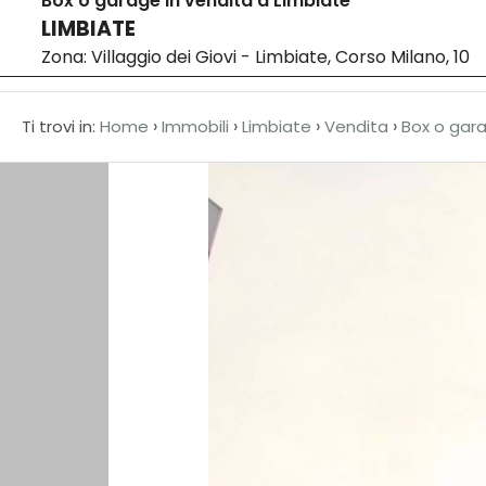
Box o garage in vendita a Limbiate
LIMBIATE
Home
Codice
Zona: Villaggio dei Giovi - Limbiate, Corso Milano, 10
HOME
›
›
›
›
Ti trovi in:
Home
Immobili
Limbiate
Vendita
Box o gar
CHI
Contratto
SIAMO
Qualsiasi
AFFILIATI
Vendita
VENDITA
Affitto
AFFITTO
ACQUISIZIONE
Scegli
dove
LAVORA