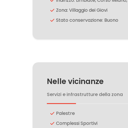
Indirizzo: Limbiate, Corso Milano,
Zona: Villaggio dei Giovi
3
Stato conservazione: Buono
4
5
5+
Nelle vicinanze
Camere
minime
Servizi e infrastrutture della zona
Qualsiasi
Palestre
Complessi Sportivi
1