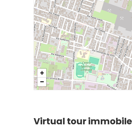
Giardino
Posto auto/Box
Balcone/Terrazzo
Ascensore
+
Arredato
−
Nuova costruzione
Lusso
Virtual tour immobile