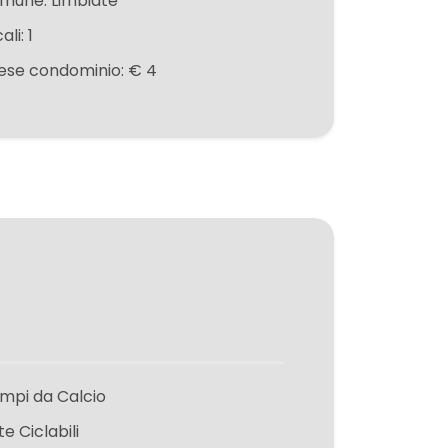
mune: Limbiate
ali: 1
ese condominio: € 4
mpi da Calcio
te Ciclabili