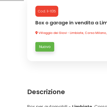
Cod. li-1135
Commerciali
Box o garage in vendita a Li
Industriali
Villaggio dei Giovi - Limbiate, Corso Milano,
Terreni
Nuovo
Prezzo
Descrizione
Totale
Box per automobili -
Limbiate
, Corso