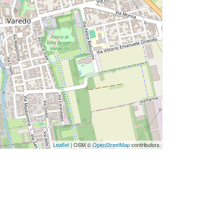
Leaflet
| OSM ©
OpenStreetMap
contributors