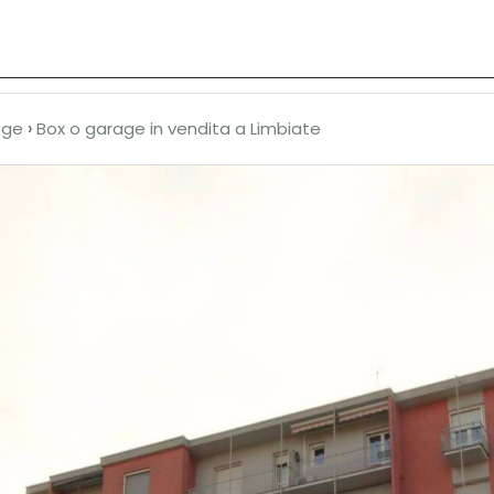
Chi siamo
Affiliati
Vendita
Affitto
›
age
Box o garage in vendita a Limbiate