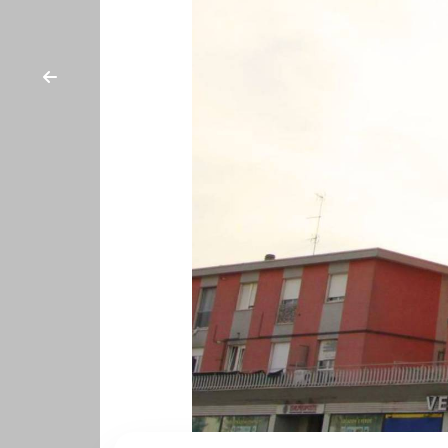
cercare
CON
Provincia
NOI
Comune
Tipologia
-
multiscelta
Qualsiasi
Residenziali