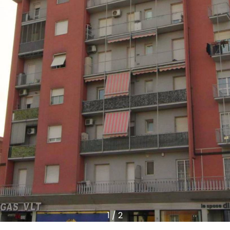
1
/
2