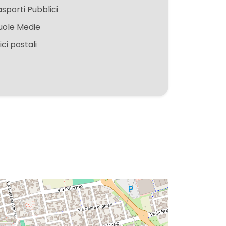
asporti Pubblici
uole Medie
ici postali