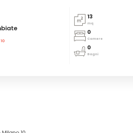
13
mq
mbiate
0
Camere
 10
0
Bagni
 Milano 10