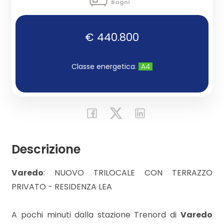
Bagni
Commerciali
€ 440.800
Industriali
Classe energetica
:
A4
Terreni
Prezzo
Descrizione
Varedo
: NUOVO TRILOCALE CON TERRAZZO
PRIVATO - RESIDENZA LEA
A pochi minuti dalla stazione Trenord di
Varedo
Totale