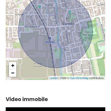
+
−
Leaflet
| OSM ©
OpenStreetMap
contributors
Video immobile