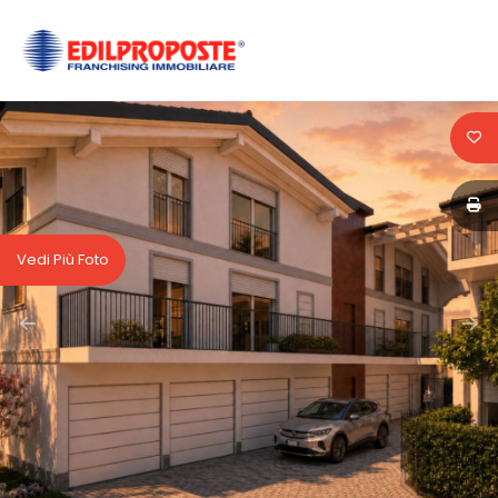
Codice
HOME
CHI
Contratto
SIAMO
Qualsiasi
AFFILIATI
Vedi Più Foto
Vendita
VENDITA
Affitto
AFFITTO
ACQUISIZIONE
Scegli
dove
LAVORA