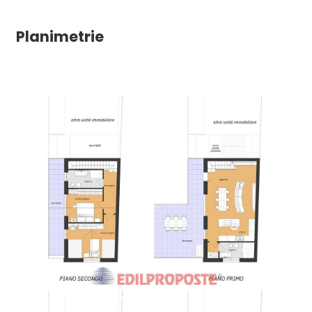
Impianto Telefonico
Impianto Elettrico: A norma
Planimetrie
Sanitari sospesi
Doccia
Tapparelle