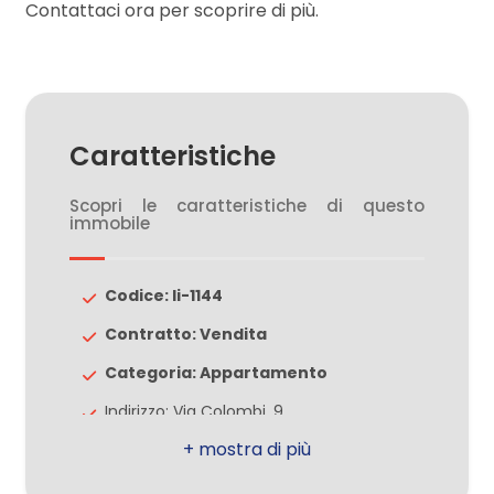
Contattaci ora per scoprire di più.
3
4
Caratteristiche
5
Scopri le caratteristiche di questo
immobile
5+
Codice: li-1144
Camere
Contratto: Vendita
minime
Categoria: Appartamento
Indirizzo: Via Colombi, 9
Qualsiasi
CAP: 20814
1
Comune: Varedo