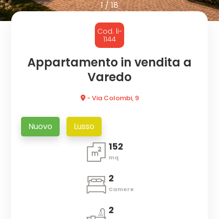
cercare
1
/
18
CON
Provincia
Cod. li-
NOI
1144
Comune
Appartamento in vendita a
Varedo
- Via Colombi, 9
Nuovo
Lusso
Tipologia
152
-
mq
multiscelta
2
Qualsiasi
Camere
2
Residenziali