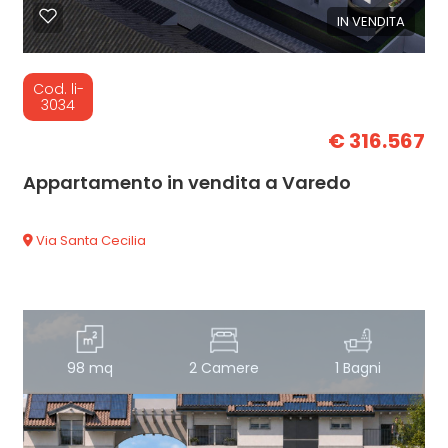
IN VENDITA
Cod. li-
3034
€ 316.567
Appartamento in vendita a Varedo
Via Santa Cecilia
98 mq
2 Camere
1 Bagni