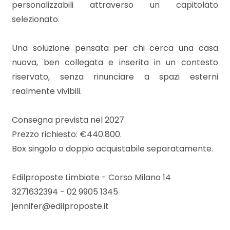
3
personalizzabili attraverso un capitolato
selezionato.
4
Una soluzione pensata per chi cerca una casa
5
nuova, ben collegata e inserita in un contesto
riservato, senza rinunciare a spazi esterni
realmente vivibili.
5+
Consegna prevista nel 2027.
Bagni
Prezzo richiesto: €440.800.
minimi
Box singolo o doppio acquistabile separatamente.
Qualsiasi
Edilproposte Limbiate - Corso Milano 14
3271632394 - 02 9905 1345
1
jennifer@edilproposte.it
2