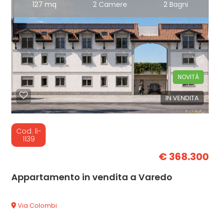
127 mq
2 Camere
2 Bagni
NOVITÀ
IN VENDITA
Cod. li-
1139
€ 368.300
Appartamento in vendita a Varedo
Via Colombi