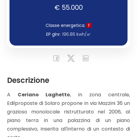
€ 55.000
Commerciali
Classe energetica
:
F
Industriali
EP glnr
: 196.86 kwh/㎡
Terreni
Prezzo
Descrizione
A
Ceriano Laghetto
, in zona centrale,
Edilproposte di Solaro propone in via Mazzini 36 un
grazioso monolocale ristrutturato nel 2006, al
piano terra in una palazzina di un piano
complessivo, inserita all'interno di un contesto di
Totale