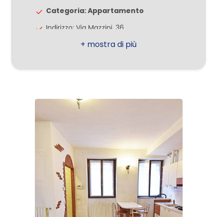
Categoria: Appartamento
3
Indirizzo: Via Mazzini, 36
CAP: 20816
4
Comune: Ceriano Laghetto
Totale mq: 45 mq
5
Bagni: 1
5+
Locali: 1
Stato conservazione: Buono
Camere
Piano: Piano terra
minime
Piani totali: 1
Riscaldamento: Autonomo
Qualsiasi
Appartamenti Totali: 8
1
Posizione: Centrale