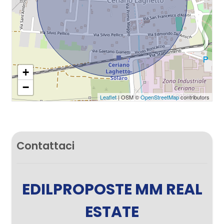
+
−
Leaflet
| OSM ©
OpenStreetMap
contributors
Contattaci
EDILPROPOSTE MM REAL
ESTATE