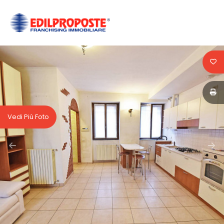
Codice
HOME
CHI
Contratto
SIAMO
Qualsiasi
AFFILIATI
Vedi Più Foto
Vendita
VENDITA
Affitto
AFFITTO
ACQUISIZIONE
Scegli
dove
LAVORA