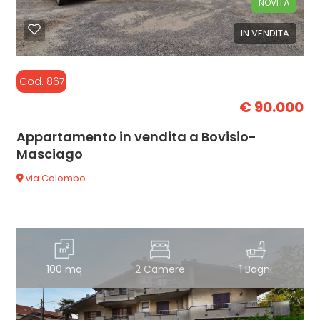
NOVITÀ
IN VENDITA
Cod. 867
€ 90.000
Appartamento in vendita a Bovisio-
Masciago
via Colombo
100 mq
2 Camere
1 Bagni