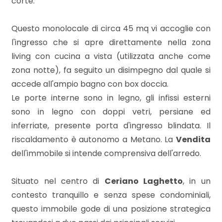
corte.
mq
Questo monolocale di circa 45 mq vi accoglie con
l'ingresso che si apre direttamente nella zona
living con cucina a vista (utilizzata anche come
zona notte), fa seguito un disimpegno dal quale si
accede all'ampio bagno con box doccia.
Locali
Le porte interne sono in legno, gli infissi esterni
minimi
sono in legno con doppi vetri, persiane ed
inferriate, presente porta d'ingresso blindata. Il
Qualsiasi
riscaldamento è autonomo a Metano. La
Vendita
dell'immobile si intende comprensiva dell'arredo.
1
Situato nel centro di
Ceriano Laghetto
, in un
contesto tranquillo e senza spese condominiali,
2
questo immobile gode di una posizione strategica