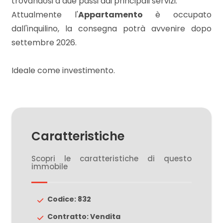
trovandosi a due passi dai principali servizi.
3
Attualmente l'
Appartamento
è occupato
dall'inquilino, la consegna potrà avvenire dopo
4
settembre 2026.
5
Ideale come investimento.
5+
Bagni
Caratteristiche
minimi
Scopri le caratteristiche di questo
Qualsiasi
immobile
1
Codice: 832
Contratto: Vendita
2