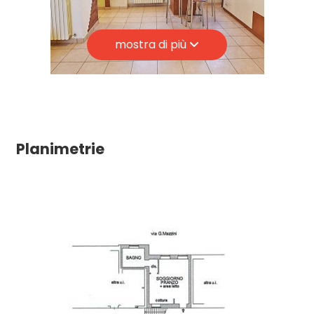
2
mostra di più
3
4
Planimetrie
5
5+
Altre
opzioni
-
multiscelta