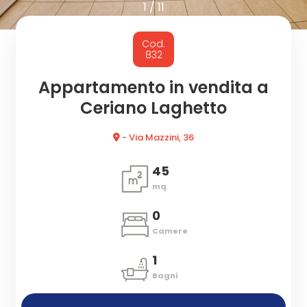
cercare
1
/
11
CON
Provincia
Cod.
NOI
832
Comune
Appartamento in vendita a
Ceriano Laghetto
- Via Mazzini, 36
45
mq
Tipologia
-
0
multiscelta
Camere
1
Qualsiasi
Bagni
Residenziali