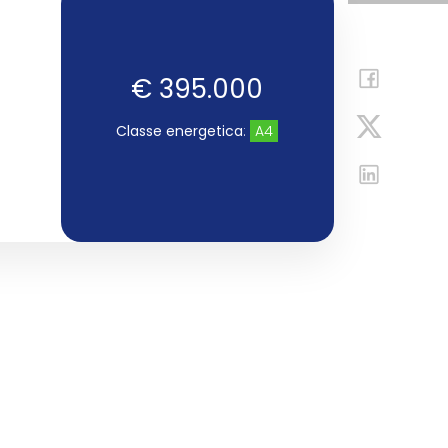
€ 395.000
Classe energetica
:
A4