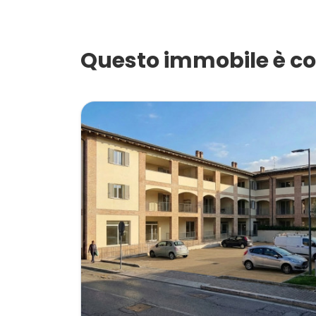
Giardino
Questo immobile è co
Posto auto/Box
Balcone/Terrazzo
Ascensore
Arredato
Nuova costruzione
Lusso