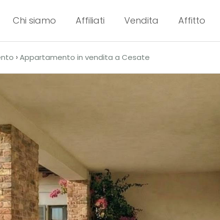
Chi siamo
Affiliati
Vendita
Affitto
›
nto
Appartamento in vendita a Cesate