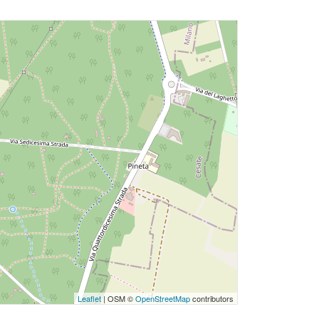
Leaflet
| OSM ©
OpenStreetMap
contributors