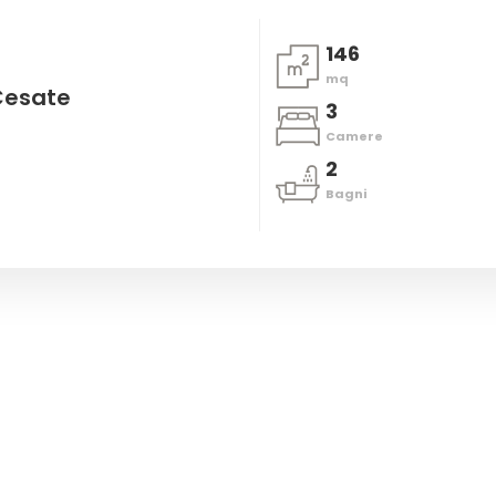
146
mq
Cesate
3
Camere
2
Bagni