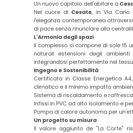
mq
Un nuovo capitolo dell'abitare a
Ces
Nel cuore di
Cesate
, in Via Carlo
l'eleganza contemporanea attraverso l
di pace senza rinunciare alla centralità
L'Armonia degli spazi
Il complesso si compone di sole 15 u
naturali estensioni degli ambienti 
Locali
integrandosi perfettamente nel tessu
minimi
Ingegno e Sostenibilità
Certificata in Classe Energetica A4
Qualsiasi
climatico e il minimo impatto ambien
Sistema di riscaldamento e raffresca
1
Infissi in PVC ad alto isolamento e pe
Pompa di calore autonoma per un'effic
2
Un progetto su misura
Il valore aggiunto de "La Corte" ri