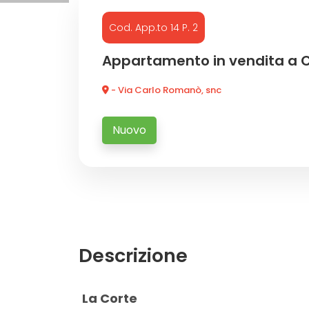
Cod. App.to 14 P. 2
Commerciali
Appartamento in vendita a 
Industriali
- Via Carlo Romanò, snc
Terreni
Nuovo
Prezzo
Descrizione
Totale

La Corte
