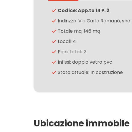
Codice: App.to 14 P. 2
3
Indirizzo: Via Carlo Romanò, snc
Totale mq: 146 mq
4
Locali: 4
5
Piani totali: 2
Infissi: doppio vetro pvc
5+
Stato attuale: In costruzione
Camere
minime
Qualsiasi
Ubicazione immobile
1