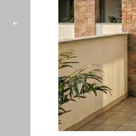
cercare
CON
Provincia
NOI
Comune
Tipologia
-
multiscelta
Qualsiasi
Residenziali