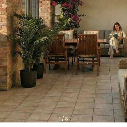
1
/
8