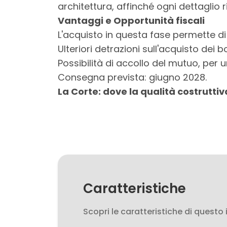
3
architettura, affinché ogni dettaglio ri
Vantaggi e Opportunità fiscali
4
L'acquisto in questa fase permette di
Ulteriori detrazioni sull'acquisto dei b
5
Possibilità di accollo del mutuo, per u
Consegna prevista: giugno 2028.
5+
La Corte: dove la qualità costruttiva
Bagni
minimi
Qualsiasi
Caratteristiche
1
Scopri le caratteristiche di questo
2