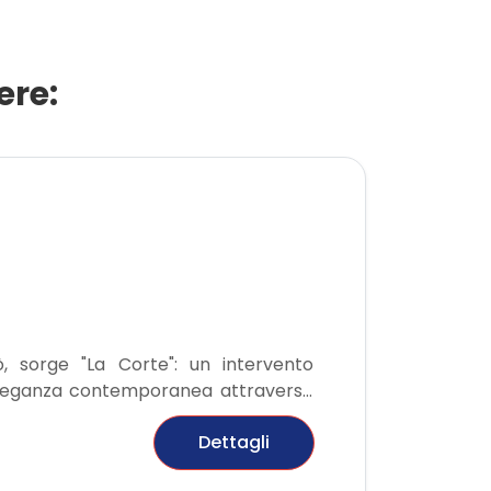
ere:
, sorge "La Corte": un intervento
'eleganza contemporanea attraverso
esidenza pensata per chi desidera un
Dettagli
 ai servizi.