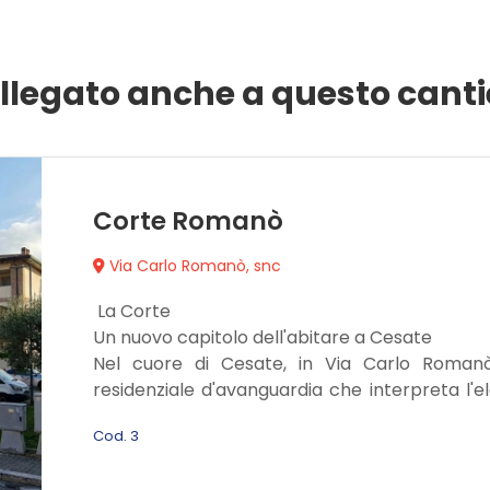
llegato anche a questo canti
Corte Romanò
Via Carlo Romanò, snc
 La Corte 
Un nuovo capitolo dell'abitare a Cesate
Nel cuore di Cesate, in Via Carlo Romanò
residenziale d'avanguardia che interpreta l
linee pulite e spazi inondati di luce. Una r
Cod. 3
rifugio di pace senza rinunciare alla centralità e
L'Armonia degli spazi