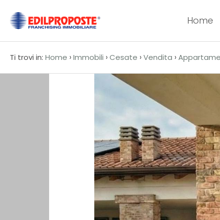
Home
Codice
HOME
›
›
›
›
Ti trovi in:
Home
Immobili
Cesate
Vendita
Appartame
CHI
Contratto
SIAMO
Qualsiasi
AFFILIATI
Vendita
VENDITA
Affitto
AFFITTO
ACQUISIZIONE
Scegli
dove
LAVORA