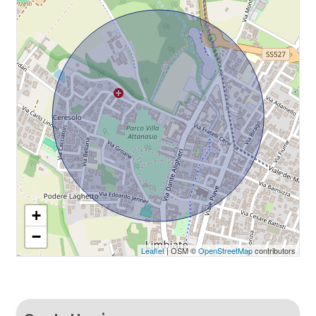
+
−
Leaflet
| OSM ©
OpenStreetMap
contributors