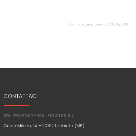
Ultimo aggiornamento 23/05/2026
CONTATTACI
EDILPROPOSTE REAL ESTATE S.R.L.
Corso Milano, 14 - 20812 Limbiate (MB)