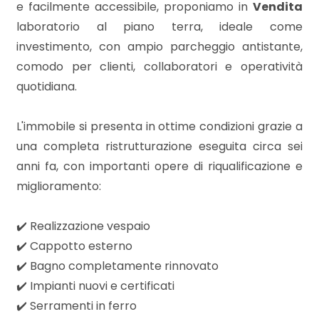
mq
e facilmente accessibile, proponiamo in
Vendita
laboratorio al piano terra, ideale come
investimento, con ampio parcheggio antistante,
comodo per clienti, collaboratori e operatività
quotidiana.
L'immobile si presenta in ottime condizioni grazie a
Locali
una completa ristrutturazione eseguita circa sei
minimi
anni fa, con importanti opere di riqualificazione e
miglioramento:
Qualsiasi
✔️ Realizzazione vespaio
1
✔️ Cappotto esterno
✔️ Bagno completamente rinnovato
2
✔️ Impianti nuovi e certificati
✔️ Serramenti in ferro