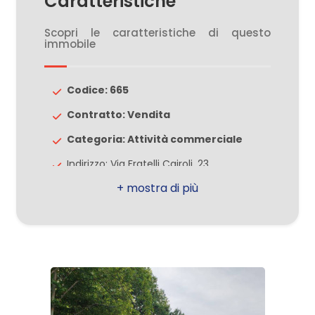
Caratteristiche
Scopri le caratteristiche di questo
2
immobile
3
Codice: 665
Contratto: Vendita
4
Categoria: Attività commerciale
5
Indirizzo: Via Fratelli Cairoli, 23
CAP: 20812
5+
Comune: Limbiate
Totale mq: 150 mq
Altre
Bagni: 1
opzioni
-
Locali: 1
multiscelta
Stato conservazione: Ottimo