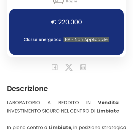
Bagni
Commerciali
€ 220.000
Industriali
Classe energetica
:
NA - Non Applicabile
Terreni
Prezzo
Descrizione
LABORATORIO A REDDITO IN
Vendita

INVESTIMENTO SICURO NEL CENTRO DI
Limbiate
In pieno centro a
Limbiate
, in posizione strategica
Totale