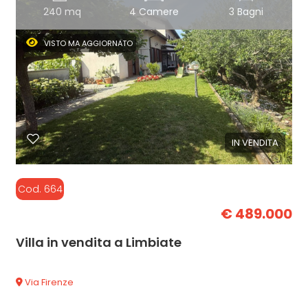
240 mq
4 Camere
3 Bagni
VISTO MA AGGIORNATO
IN VENDITA
Cod. 664
€ 489.000
Villa in vendita a Limbiate
Via Firenze