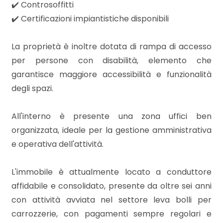
3
✔️ Controsoffitti
✔️ Certificazioni impiantistiche disponibili
4
La proprietà è inoltre dotata di rampa di accesso
5
per persone con disabilità, elemento che
garantisce maggiore accessibilità e funzionalità
degli spazi.
5+
All'interno è presente una zona uffici ben
Bagni
organizzata, ideale per la gestione amministrativa
minimi
e operativa dell'attività.
Qualsiasi
L'immobile è attualmente locato a conduttore
affidabile e consolidato, presente da oltre sei anni
1
con attività avviata nel settore leva bolli per
carrozzerie, con pagamenti sempre regolari e
2