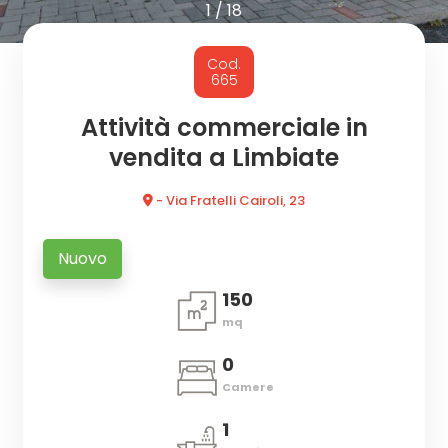
cercare
1
/
18
CON
Provincia
Cod.
NOI
665
Comune
Attività commerciale in
vendita a Limbiate
- Via Fratelli Cairoli, 23
Nuovo
Tipologia
150
-
mq
multiscelta
0
Qualsiasi
Camere
1
Residenziali