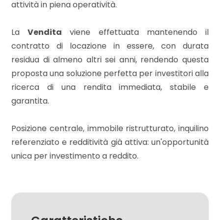
attività in piena operatività.
3
La
Vendita
viene effettuata mantenendo il
contratto di locazione in essere, con durata
4
residua di almeno altri sei anni, rendendo questa
proposta una soluzione perfetta per investitori alla
5
ricerca di una rendita immediata, stabile e
garantita.
5+
Posizione centrale, immobile ristrutturato, inquilino
referenziato e redditività già attiva: un'opportunità
Camere
unica per investimento a reddito.
minime
Qualsiasi
1