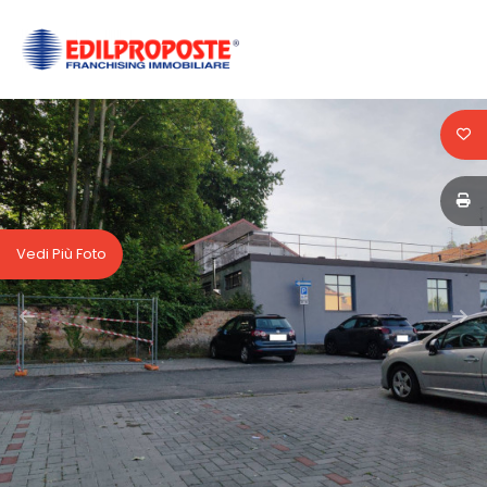
Codice
HOME
CHI
Contratto
SIAMO
Qualsiasi
AFFILIATI
Vedi Più Foto
Vendita
VENDITA
Affitto
AFFITTO
ACQUISIZIONE
Scegli
dove
LAVORA