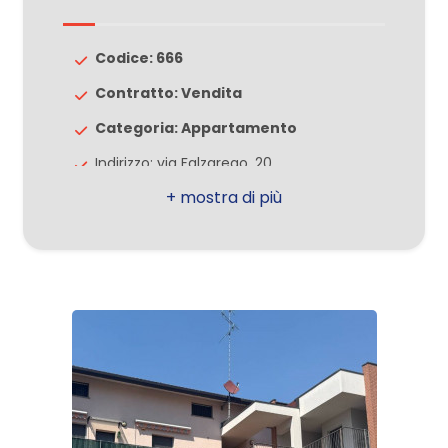
3
Codice: 666
Contratto: Vendita
4
Categoria: Appartamento
Indirizzo: via Falzarego, 20
5
CAP: 20023
5+
Comune: Garbagnate Milanese
Totale mq: 54 mq
Camere
Camere: 1
minime
Bagni: 2
Locali: 2
Qualsiasi
Stato conservazione: Ottimo
1
Piano: 2