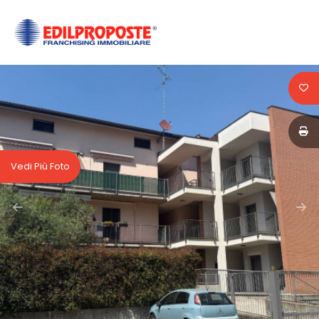
Codice
HOME
CHI
Contratto
SIAMO
Qualsiasi
AFFILIATI
Vedi Più Foto
Vendita
VENDITA
Affitto
AFFITTO
ACQUISIZIONE
Scegli
dove
LAVORA