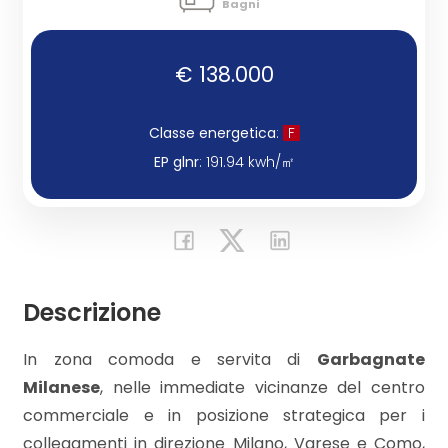
Bagni
Commerciali
€ 138.000
Industriali
Classe energetica
:
F
EP glnr
: 191.94 kwh/㎡
Terreni
Prezzo
Descrizione
In zona comoda e servita di
Garbagnate
Milanese
, nelle immediate vicinanze del centro
commerciale e in posizione strategica per i
Totale
collegamenti in direzione Milano, Varese e Como,