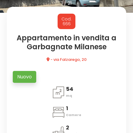
cercare
1
/
21
CON
Provincia
Cod.
NOI
666
Comune
Appartamento in vendita a
Garbagnate Milanese
- via Falzarego, 20
Nuovo
Tipologia
54
-
mq
multiscelta
1
Qualsiasi
Camere
2
Residenziali