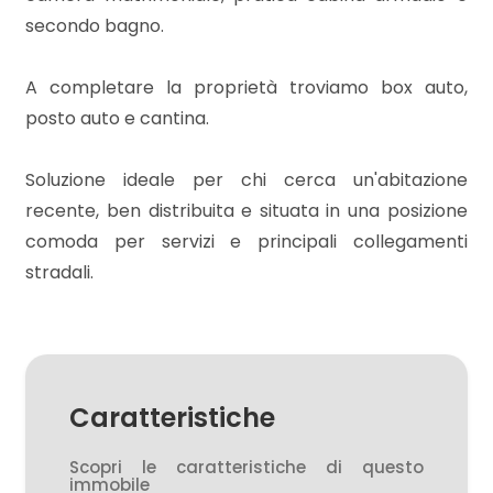
3
secondo bagno.
4
A completare la proprietà troviamo box auto,
posto auto e cantina.
5
Soluzione ideale per chi cerca un'abitazione
5+
recente, ben distribuita e situata in una posizione
comoda per servizi e principali collegamenti
stradali.
Bagni
minimi
Qualsiasi
Caratteristiche
1
Scopri le caratteristiche di questo
immobile
2