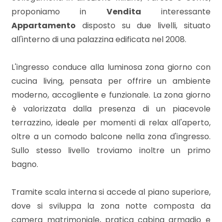
mq
proponiamo in
Vendita
interessante
Appartamento
disposto su due livelli, situato
all'interno di una palazzina edificata nel 2008.
L'ingresso conduce alla luminosa zona giorno con
cucina living, pensata per offrire un ambiente
moderno, accogliente e funzionale. La zona giorno
Locali
è valorizzata dalla presenza di un piacevole
minimi
terrazzino, ideale per momenti di relax all'aperto,
oltre a un comodo balcone nella zona d'ingresso.
Qualsiasi
Sullo stesso livello troviamo inoltre un primo
bagno.
1
Tramite scala interna si accede al piano superiore,
2
dove si sviluppa la zona notte composta da
camera matrimoniale, pratica cabina armadio e