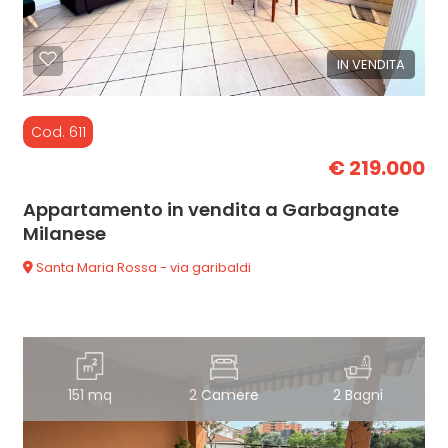
IN VENDITA
Cod. 611
€ 219.000
Appartamento in vendita a Garbagnate
Milanese
Santa Maria Rossa - via garibaldi
151 mq
2 Camere
2 Bagni