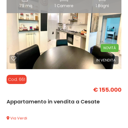
79 mq
1 Camere
1 Bagni
NOVITÀ
IN VENDITA
Cod. 661
€ 155.000
Appartamento in vendita a Cesate
Via Verdi