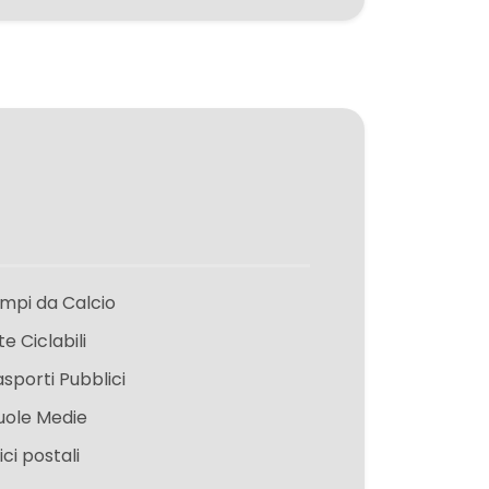
mpi da Calcio
te Ciclabili
asporti Pubblici
uole Medie
ici postali