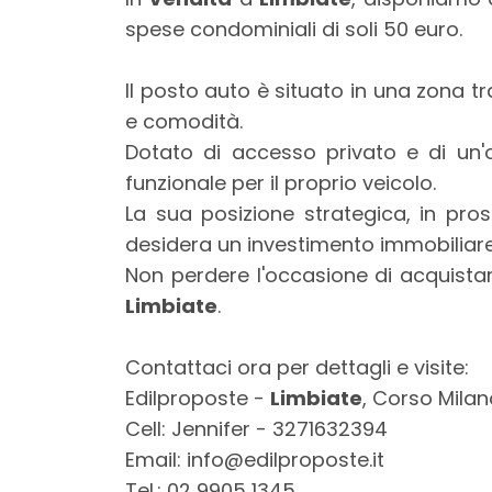
mq
spese condominiali di soli 50 euro.
Il posto auto è situato in una zona tr
e comodità.
Dotato di accesso privato e di un'o
funzionale per il proprio veicolo.
La sua posizione strategica, in pros
Locali
desidera un investimento immobiliare
minimi
Non perdere l'occasione di acquista
Limbiate
.
Qualsiasi
Contattaci ora per dettagli e visite:
1
Edilproposte -
Limbiate
, Corso Milan
Cell: Jennifer - 3271632394
2
Email: info@edilproposte.it
Tel.: 02 9905 1345