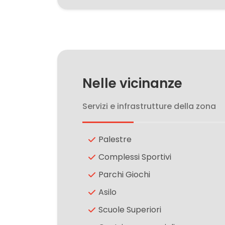
3
4
Nelle vicinanze
5
Servizi e infrastrutture della zona
5+
Palestre
Camere
Complessi Sportivi
minime
Parchi Giochi
Asilo
Qualsiasi
Scuole Superiori
1