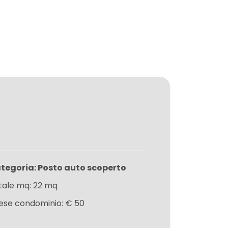
tegoria: Posto auto scoperto
tale mq: 22 mq
ese condominio: € 50