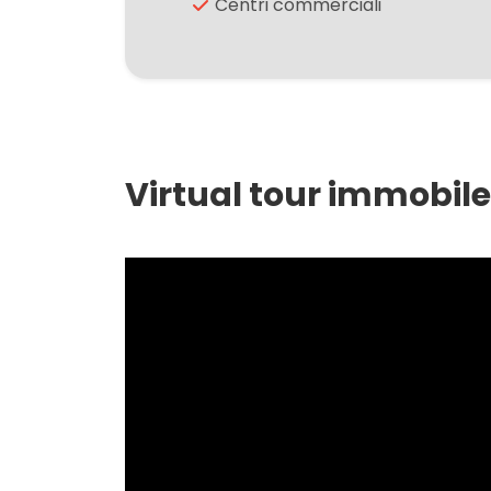
Centri commerciali
2
3
4
Virtual tour immobile
5
5+
Altre
opzioni
-
multiscelta