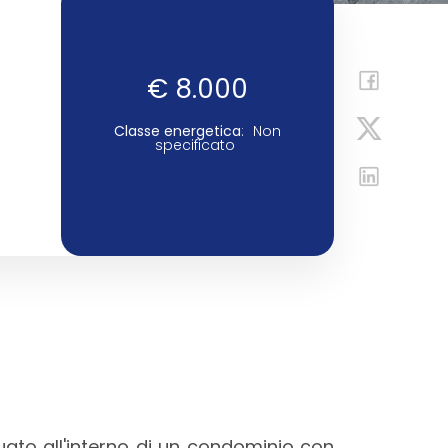
€ 8.000
Classe energetica
:
Non
specificato
tuato all'interno di un condominio con