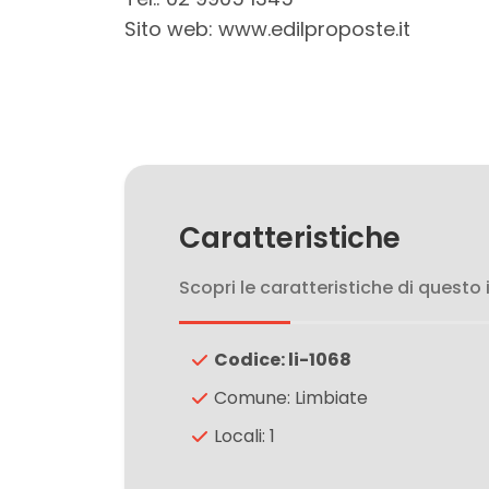
3
Sito web: www.edilproposte.it
4
5
5+
Caratteristiche
Bagni
Scopri le caratteristiche di questo
minimi
Codice: li-1068
Qualsiasi
Comune: Limbiate
1
Locali: 1
2