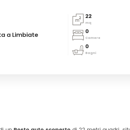
22
mq
0
ta a Limbiate
Camere
0
Bagni
di un
Posto auto scoperto
di 22 metri quadri, si