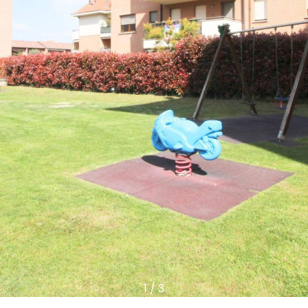
1
/
3