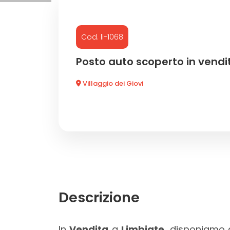
Commerciali
Cod. li-1068
Industriali
Posto auto scoperto in vendi
Villaggio dei Giovi
Terreni
Prezzo
Descrizione
Totale
In
Vendita
a
Limbiate
, disponiamo 