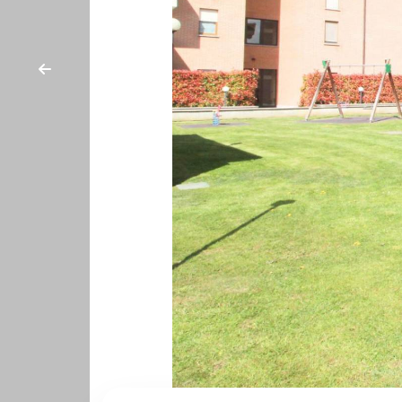
cercare
CON
Provincia
NOI
Comune
Tipologia
-
multiscelta
Qualsiasi
Residenziali