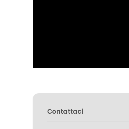
Giardino
Posto auto/Box
Balcone/Terrazzo
Ascensore
Arredato
Nuova costruzione
Contattaci
Lusso