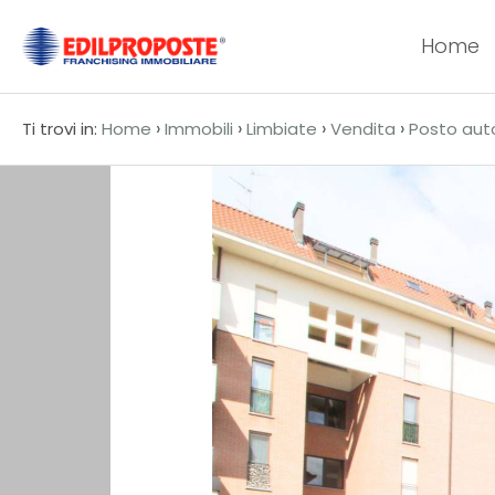
Home
Codice
HOME
›
›
›
›
Ti trovi in:
Home
Immobili
Limbiate
Vendita
Posto aut
CHI
Contratto
SIAMO
Qualsiasi
AFFILIATI
Vendita
VENDITA
Affitto
AFFITTO
ACQUISIZIONE
Scegli
dove
LAVORA